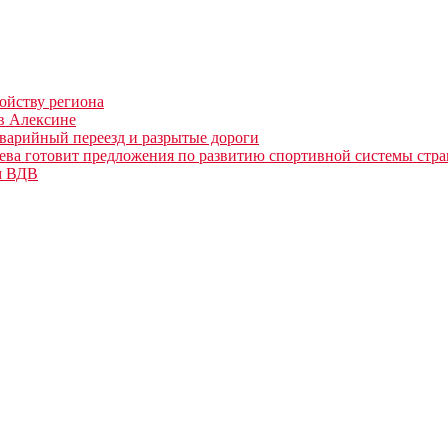
ойству региона
в Алексине
аварийный переезд и разрытые дороги
ева готовит предложения по развитию спортивной системы стр
м ВДВ