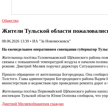
Общество
Жители Тульской области пожаловались
08.06.2026 13:39 • ИА "За Новомосковск"
На еженедельном оперативном совещании губернатор Туль
Жительница посёлка Головеньковский Щёкинского района пожа
связана с повышенной температурой воздуха и началом полив
режиме. Дмитрий Миляев поручил директору Ситуационного це
Пришло обращение от жительницы Богородицка. Она сообщила,
Толстого. Глава администрации Богородицкого района Вадим И
министерствам и ведомствам при проведении ремонта дорог и б
Жительница посёлка Первомайский Щёкинского района написа
инспекции Тульской области Юлия Осипова сообщила, что уп
Дмитрий Миляев
обращения граждан