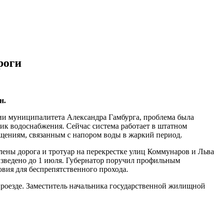
роги
н.
ии муниципалитета Александра Гамбурга, проблема была
ик водоснабжения. Сейчас система работает в штатном
щениям, связанным с напором воды в жаркий период.
ены дорога и тротуар на перекрестке улиц Коммунаров и Льва
изведено до 1 июля. Губернатор поручил профильным
овия для беспрепятственного прохода.
роезде. Заместитель начальника государственной жилищной