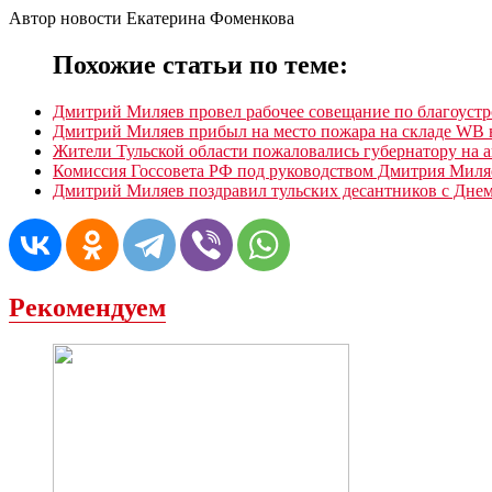
Автор новости Екатерина Фоменкова
Похожие статьи по теме:
Дмитрий Миляев провел рабочее совещание по благоустр
Дмитрий Миляев прибыл на место пожара на складе WB 
Жители Тульской области пожаловались губернатору на 
Комиссия Госсовета РФ под руководством Дмитрия Миля
Дмитрий Миляев поздравил тульских десантников с Дне
Рекомендуем