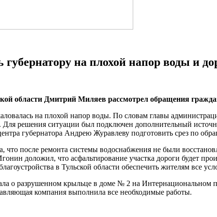
 губернатору на плохой напор воды и до
ской области Дмитрий Миляев рассмотрел обращения гражда
ловалась на плохой напор воды. По словам главы администрац
а. Для решения ситуации был подключен дополнительный источн
нтра губернатора Андрею Журавлеву подготовить срез по обра
 что после ремонта системы водоснабжения не были восстановл
гонин доложил, что асфальтирование участка дороги будет про
лагоустройства в Тульской области обеспечить жителям все усл
ла о разрушенном крыльце в доме № 2 на Интернациональном п
равляющая компания выполнила все необходимые работы.