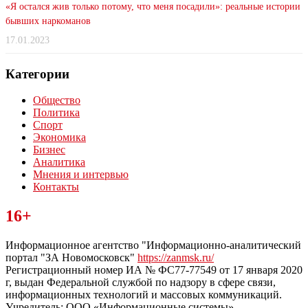
«Я остался жив только потому, что меня посадили»: реальные истории
бывших наркоманов
17.01.2023
Категории
Общество
Политика
Спорт
Экономика
Бизнес
Аналитика
Мнения и интервью
Контакты
Читайте последние новости дня в Тульской области на сайте
16+
“ЗаНовомосковск”
Информационное агентство "Информационно-аналитический
портал "ЗА Новомосковск"
https://zanmsk.ru/
Регистрационный номер ИА № ФС77-77549 от 17 января 2020
г, выдан Федеральной службой по надзору в сфере связи,
информационных технологий и массовых коммуникаций.
Учредитель: ООО «Информационные системы».