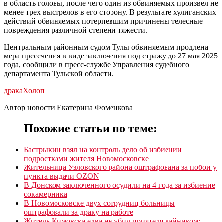
в область головы, после чего один из обвиняемых произвел не
менее трех выстрелов в его сторону. В результате хулиганских
действий обвиняемых потерпевшим причинены телесные
повреждения различной степени тяжести.
Центральным районным судом Тулы обвиняемым продлена
мера пресечения в виде заключения под стражу до 27 мая 2025
года, сообщили в пресс-службе Управления судебного
департамента Тульской области.
драка
Холоп
Автор новости Екатерина Фоменкова
Похожие статьи по теме:
Бастрыкин взял на контроль дело об избиении
подростками жителя Новомосковске
Жительница Узловского района оштрафована за побои у
пункта выдачи OZON
В Донском заключенного осудили на 4 года за избиение
сокамерника
В Новомосковске двух сотрудниц больницы
оштрафовали за драку на работе
Житель Кимовска едва не убил приятеля чайником: