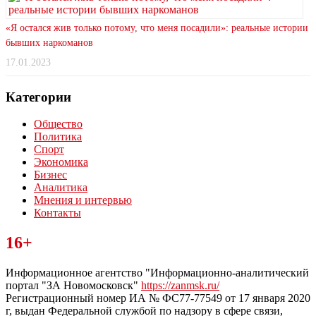
«Я остался жив только потому, что меня посадили»: реальные истории
бывших наркоманов
17.01.2023
Категории
Общество
Политика
Спорт
Экономика
Бизнес
Аналитика
Мнения и интервью
Контакты
Читайте последние новости дня в Тульской области на сайте
16+
“ЗаНовомосковск”
Информационное агентство "Информационно-аналитический
портал "ЗА Новомосковск"
https://zanmsk.ru/
Регистрационный номер ИА № ФС77-77549 от 17 января 2020
г, выдан Федеральной службой по надзору в сфере связи,