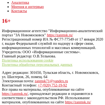
Аналитика
Мнения и интервью
Контакты
Читайте последние новости дня в Тульской области на сайте
16+
“ЗаНовомосковск”
Информационное агентство "Информационно-аналитический
портал "ЗА Новомосковск"
https://zanmsk.ru/
Регистрационный номер ИА № ФС77-77549 от 17 января 2020
г, выдан Федеральной службой по надзору в сфере связи,
информационных технологий и массовых коммуникаций.
Учредитель: ООО «Информационные системы».
Главный редактор: О.В.Тельнова.
Политика использования cookie
Политика обработки персональных данных
Адрес редакции: 301650, Тульская область, г. Новомосковск,
ул. Шахтеров, 26, помещ. 64
Электронная почта:
zanmsk71@yandex.ru
Контактный телефон:
+7 (920) 752-19-92
Все права на материалы, опубликованные на сайте
https://zanmsk.ru/
, принадлежат редакции и охраняются в
соответствии с законодательством РФ. Использование
материалов, опубликованных на сайте
https://zanmsk.ru/