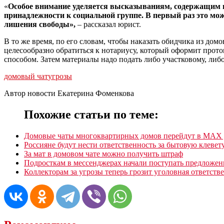
«
Особое внимание уделяется высказываниям, содержащим п
принадлежности к социальной группе. В первый раз это мож
лишения свободы»,
– рассказал юрист.
В то же время, по его словам, чтобы наказать обидчика из до
целесообразно обратиться к нотариусу, который оформит прот
способом. Затем материалы надо подать либо участковому, либ
домовый чат
угрозы
Автор новости Екатерина Фоменкова
Похожие статьи по теме:
Домовые чаты многоквартирных домов перейдут в МАХ д
Россияне будут нести ответственность за бытовую клевет
За мат в домовом чате можно получить штраф
Подросткам в мессенджерах начали поступать предложен
Коллекторам за угрозы теперь грозит уголовная ответств