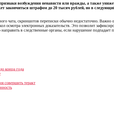
ризнаки возбуждения ненависти или вражды, а также унижен
ет закончиться штрафом до 20 тысяч рублей, но в следующий
мового чата, скриншотов переписки обычно недостаточно. Важно
окол осмотра электронных доказательств. Это позволит зафиксир
о направить в следственные органы, если нарушение подпадает п
о конца года
у
ия совершить теракт
енность