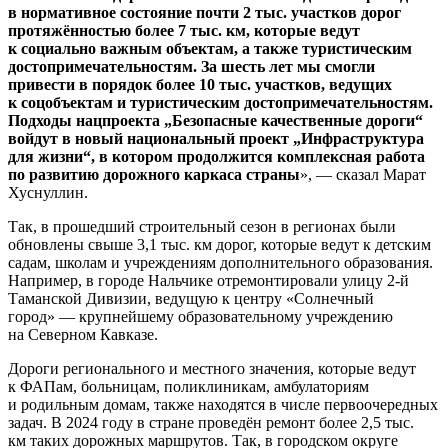
в нормативное состояние почти 2 тыс. участков дорог
протяжённостью более 7 тыс. км, которые ведут
к социально важным объектам, а также туристическим
достопримечательностям. За шесть лет мы смогли
привести в порядок более 10 тыс. участков, ведущих
к соцобъектам и туристическим достопримечательностям.
Подходы нацпроекта „Безопасные качественные дороги“
войдут в новый национальный проект „Инфраструктура
для жизни“, в котором продолжится комплексная работа
по развитию дорожного каркаса страны
», — сказал Марат
Хуснуллин.
Так, в прошедший строительный сезон в регионах были
обновлены свыше 3,1 тыс. км дорог, которые ведут к детским
садам, школам и учреждениям дополнительного образования.
Например, в городе Нальчике отремонтировали улицу 2-й
Таманской Дивизии, ведущую к центру «Солнечный
город» — крупнейшему образовательному учреждению
на Северном Кавказе.
Дороги регионального и местного значения, которые ведут
к ФАПам, больницам, поликлиникам, амбулаториям
и родильным домам, также находятся в числе первоочередных
задач. В 2024 году в стране проведён ремонт более 2,5 тыс.
км таких дорожных маршрутов. Так, в городском округе