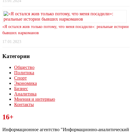
15.01.2024
«Я остался жив только потому, что меня посадили»: реальные истории
бывших наркоманов
17.01.2023
Категории
Общество
Политика
Спорт
Экономика
Бизнес
Аналитика
Мнения и интервью
Контакты
Читайте последние новости дня в Тульской области на сайте
16+
“ЗаНовомосковск”
Информационное агентство "Информационно-аналитический