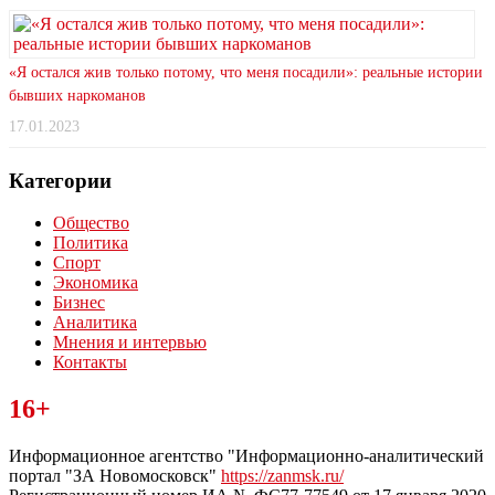
«Я остался жив только потому, что меня посадили»: реальные истории
бывших наркоманов
17.01.2023
Категории
Общество
Политика
Спорт
Экономика
Бизнес
Аналитика
Мнения и интервью
Контакты
Читайте последние новости дня в Тульской области на сайте
16+
“ЗаНовомосковск”
Информационное агентство "Информационно-аналитический
портал "ЗА Новомосковск"
https://zanmsk.ru/