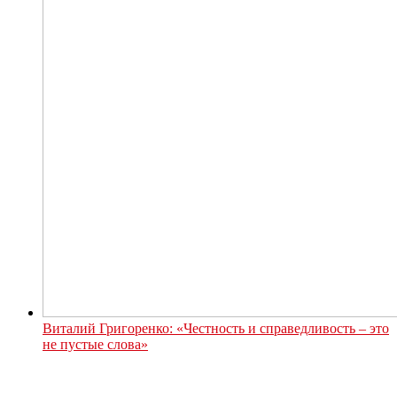
Виталий Григоренко: «Честность и справедливость – это
не пустые слова»