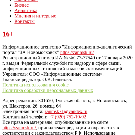
Бизнес
Аналитика
Мнения и интервью
Контакты
Читайте последние новости дня в Тульской области на сайте
16+
“ЗаНовомосковск”
Информационное агентство "Информационно-аналитический
портал "ЗА Новомосковск"
https://zanmsk.ru/
Регистрационный номер ИА № ФС77-77549 от 17 января 2020
г, выдан Федеральной службой по надзору в сфере связи,
информационных технологий и массовых коммуникаций.
Учредитель: ООО «Информационные системы».
Главный редактор: О.В.Тельнова.
Политика использования cookie
Политика обработки персональных данных
Адрес редакции: 301650, Тульская область, г. Новомосковск,
ул. Шахтеров, 26, помещ. 64
Электронная почта:
zanmsk71@yandex.ru
Контактный телефон:
+7 (920) 752-19-92
Все права на материалы, опубликованные на сайте
https://zanmsk.ru/
, принадлежат редакции и охраняются в
соответствии с законодательством РФ. Использование