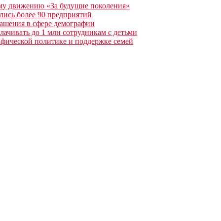
му движению «За будущие поколения»
ились более 90 предприятий
ашения в сфере демографии
лачивать до 1 млн сотрудникам с детьми
афической политике и поддержке семей