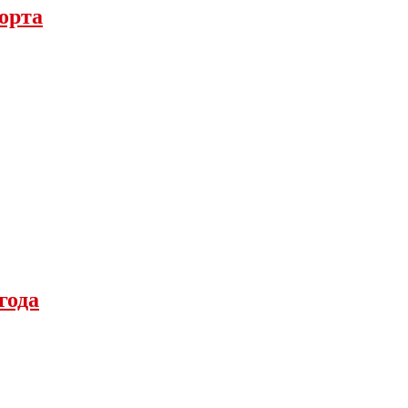
порта
года