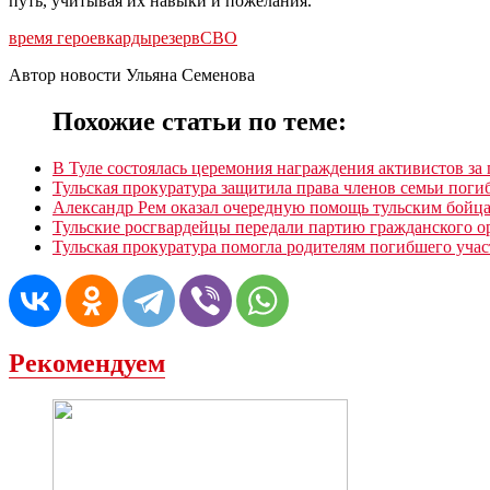
путь, учитывая их навыки и пожелания.
время героев
карды
резерв
СВО
Автор новости Ульяна Семенова
Похожие статьи по теме:
В Туле состоялась церемония награждения активистов з
Тульская прокуратура защитила права членов семьи пог
Александр Рем оказал очередную помощь тульским бой
Тульские росгвардейцы передали партию гражданского 
Тульская прокуратура помогла родителям погибшего уча
Рекомендуем