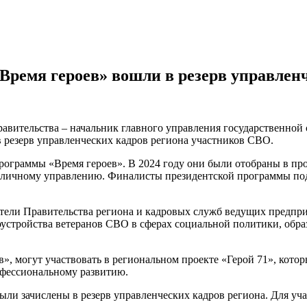
ремя героев» вошли в резерв управленч
правительства – начальник главного управления государственной
 резерв управленческих кадров региона участников СВО.
рограммы «Время героев». В 2024 году они были отобраны в про
ичному управлению. Финалисты президентской программы подели
ели Правительства региона и кадровых служб ведущих предприя
оустройства ветеранов СВО в сферах социальной политики, обра
, могут участвовать в региональном проекте «Герой 71», котор
рофессиональному развитию.
ли зачислены в резерв управленческих кадров региона. Для уч