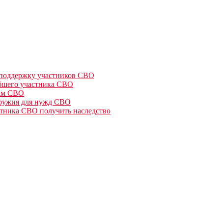
а поддержку участников СВО
ибшего участника СВО
цам СВО
оружия для нужд СВО
стника СВО получить наследство