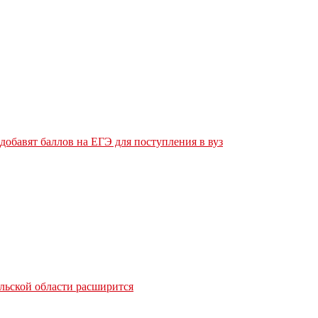
обавят баллов на ЕГЭ для поступления в вуз
льской области расширится