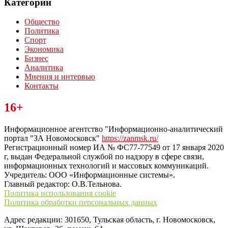
Категории
Общество
Политика
Спорт
Экономика
Бизнес
Аналитика
Мнения и интервью
Контакты
Читайте последние новости дня в Тульской области на сайте
16+
“ЗаНовомосковск”
Информационное агентство "Информационно-аналитический
портал "ЗА Новомосковск"
https://zanmsk.ru/
Регистрационный номер ИА № ФС77-77549 от 17 января 2020
г, выдан Федеральной службой по надзору в сфере связи,
информационных технологий и массовых коммуникаций.
Учредитель: ООО «Информационные системы».
Главный редактор: О.В.Тельнова.
Политика использования cookie
Политика обработки персональных данных
Адрес редакции: 301650, Тульская область, г. Новомосковск,