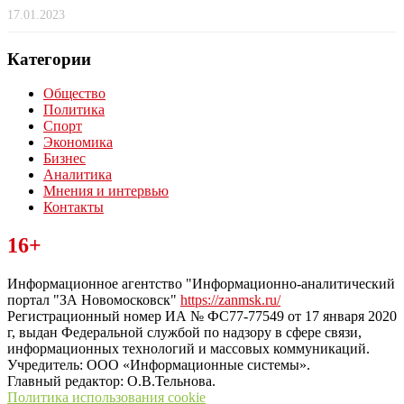
17.01.2023
Категории
Общество
Политика
Спорт
Экономика
Бизнес
Аналитика
Мнения и интервью
Контакты
Читайте последние новости дня в Тульской области на сайте
16+
“ЗаНовомосковск”
Информационное агентство "Информационно-аналитический
портал "ЗА Новомосковск"
https://zanmsk.ru/
Регистрационный номер ИА № ФС77-77549 от 17 января 2020
г, выдан Федеральной службой по надзору в сфере связи,
информационных технологий и массовых коммуникаций.
Учредитель: ООО «Информационные системы».
Главный редактор: О.В.Тельнова.
Политика использования cookie