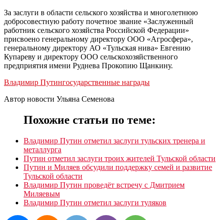
За заслуги в области сельского хозяйства и многолетнюю
добросовестную работу почетное звание «Заслуженный
работник сельского хозяйства Российской Федерации»
присвоено генеральному директору ООО «Агросфера»,
генеральному директору АО «Тульская нива» Евгению
Купареву и директору ООО сельскохозяйственного
предприятия имени Руднева Прокопию Щанкину.
Владимир Путин
государственные награды
Автор новости Ульяна Семенова
Похожие статьи по теме:
Владимир Путин отметил заслуги тульских тренера и
металлурга
Путин отметил заслуги троих жителей Тульской области
Путин и Миляев обсудили поддержку семей и развитие
Тульской области
Владимир Путин проведёт встречу с Дмитрием
Миляевым
Владимир Путин отметил заслуги туляков