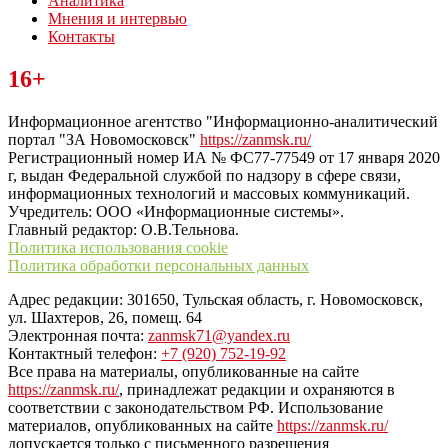
Аналитика
Мнения и интервью
Контакты
Читайте последние новости дня в Тульской области на сайте
16+
“ЗаНовомосковск”
Информационное агентство "Информационно-аналитический
портал "ЗА Новомосковск"
https://zanmsk.ru/
Регистрационный номер ИА № ФС77-77549 от 17 января 2020
г, выдан Федеральной службой по надзору в сфере связи,
информационных технологий и массовых коммуникаций.
Учредитель: ООО «Информационные системы».
Главный редактор: О.В.Тельнова.
Политика использования cookie
Политика обработки персональных данных
Адрес редакции: 301650, Тульская область, г. Новомосковск,
ул. Шахтеров, 26, помещ. 64
Электронная почта:
zanmsk71@yandex.ru
Контактный телефон:
+7 (920) 752-19-92
Все права на материалы, опубликованные на сайте
https://zanmsk.ru/
, принадлежат редакции и охраняются в
соответствии с законодательством РФ. Использование
материалов, опубликованных на сайте
https://zanmsk.ru/
допускается только с письменного разрешения