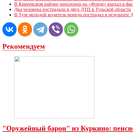
В Киреевском районе пенсионер на «Форде» въехал в фас
Два человека пострадали в двух ДТП в Тульской области
В Туле молодой водитель мопеда пострадал в результате
Рекомендуем
"Оружейный барон" из Куркино: пенсио