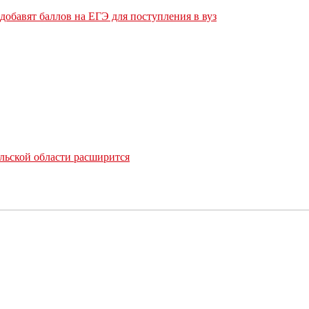
обавят баллов на ЕГЭ для поступления в вуз
льской области расширится