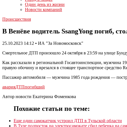
Один день из жизни
Новости компаний
Происшествия
В Венёве водитель SsangYong погиб, ст
25.10.2023 14:12 • ИА "За Новомосковск"
Смертельное ДТП произошло 24 октября в 23:59 на улице Бунд
Как рассказали в региональной Госавтоинспекции, мужчина 19
правую обочину и врезался в стоящее транспортное средство Re
Пассажир автомобиля — мужчина 1985 года рождения — постр
авария
ДТП
погибший
Автор новости Екатерина Фоменкова
Похожие статьи по теме:
Еще один самокатчик устроил ДТП в Тульской области
В Туле подросток на электросамокате сбил ребенка на са