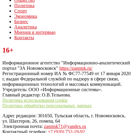
Общество
Политика
Спорт
Экономика
Бизнес
Аналитика
Мнения и интервью
Контакты
Читайте последние новости дня в Тульской области на сайте
16+
“ЗаНовомосковск”
Информационное агентство "Информационно-аналитический
портал "ЗА Новомосковск"
https://zanmsk.ru/
Регистрационный номер ИА № ФС77-77549 от 17 января 2020
г, выдан Федеральной службой по надзору в сфере связи,
информационных технологий и массовых коммуникаций.
Учредитель: ООО «Информационные системы».
Главный редактор: О.В.Тельнова.
Политика использования cookie
Политика обработки персональных данных
Адрес редакции: 301650, Тульская область, г. Новомосковск,
ул. Шахтеров, 26, помещ. 64
Электронная почта:
zanmsk71@yandex.ru
Контактный телефон:
+7 (920) 752-19-92