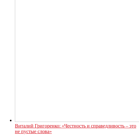
Виталий Григоренко: «Честность и справедливость – это
не пустые слова»