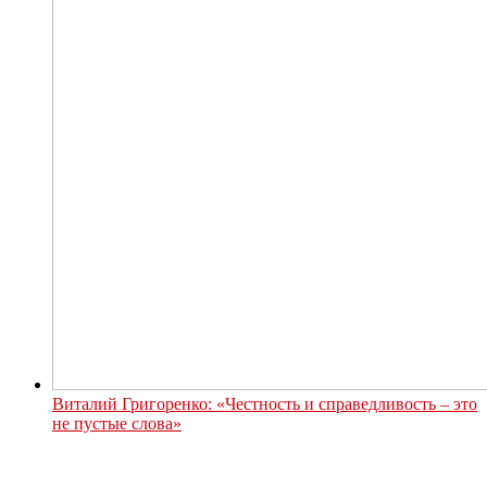
Виталий Григоренко: «Честность и справедливость – это
не пустые слова»