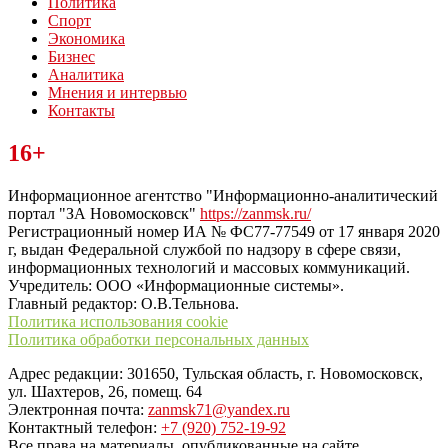
Политика
Спорт
Экономика
Бизнес
Аналитика
Мнения и интервью
Контакты
Читайте последние новости дня в Тульской области на сайте
16+
“ЗаНовомосковск”
Информационное агентство "Информационно-аналитический
портал "ЗА Новомосковск"
https://zanmsk.ru/
Регистрационный номер ИА № ФС77-77549 от 17 января 2020
г, выдан Федеральной службой по надзору в сфере связи,
информационных технологий и массовых коммуникаций.
Учредитель: ООО «Информационные системы».
Главный редактор: О.В.Тельнова.
Политика использования cookie
Политика обработки персональных данных
Адрес редакции: 301650, Тульская область, г. Новомосковск,
ул. Шахтеров, 26, помещ. 64
Электронная почта:
zanmsk71@yandex.ru
Контактный телефон:
+7 (920) 752-19-92
Все права на материалы, опубликованные на сайте