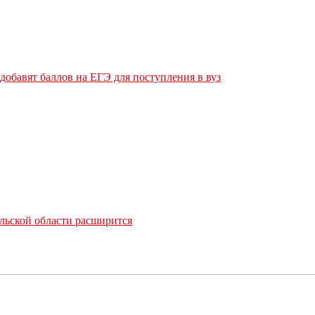
обавят баллов на ЕГЭ для поступления в вуз
льской области расширится