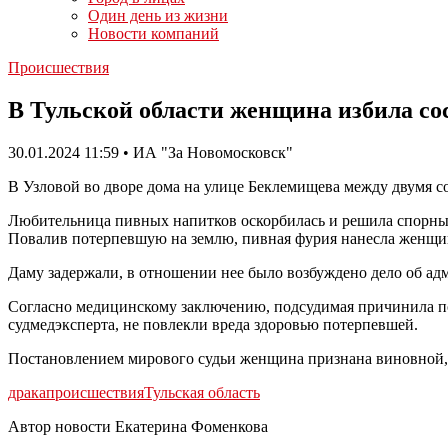
Один день из жизни
Новости компаний
Происшествия
В Тульской области женщина избила сос
30.01.2024 11:59 • ИА "За Новомосковск"
В Узловой во дворе дома на улице Беклемищева между двумя со
Любительница пивных напитков оскорбилась и решила спорный
Повалив потерпевшую на землю, пивная фурия нанесла женщин
Даму задержали, в отношении нее было возбуждено дело об ад
Согласно медицинскому заключению, подсудимая причинила пот
судмедэксперта, не повлекли вреда здоровью потерпевшей.
Постановлением мирового судьи женщина признана виновной, е
драка
происшествия
Тульская область
Автор новости Екатерина Фоменкова