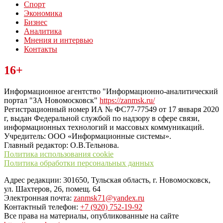
Спорт
Экономика
Бизнес
Аналитика
Мнения и интервью
Контакты
Читайте последние новости дня в Тульской области на сайте
16+
“ЗаНовомосковск”
Информационное агентство "Информационно-аналитический
портал "ЗА Новомосковск"
https://zanmsk.ru/
Регистрационный номер ИА № ФС77-77549 от 17 января 2020
г, выдан Федеральной службой по надзору в сфере связи,
информационных технологий и массовых коммуникаций.
Учредитель: ООО «Информационные системы».
Главный редактор: О.В.Тельнова.
Политика использования cookie
Политика обработки персональных данных
Адрес редакции: 301650, Тульская область, г. Новомосковск,
ул. Шахтеров, 26, помещ. 64
Электронная почта:
zanmsk71@yandex.ru
Контактный телефон:
+7 (920) 752-19-92
Все права на материалы, опубликованные на сайте