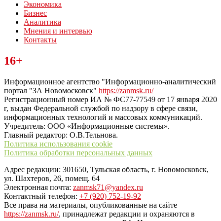
Экономика
Бизнес
Аналитика
Мнения и интервью
Контакты
Читайте последние новости дня в Тульской области на сайте
16+
“ЗаНовомосковск”
Информационное агентство "Информационно-аналитический
портал "ЗА Новомосковск"
https://zanmsk.ru/
Регистрационный номер ИА № ФС77-77549 от 17 января 2020
г, выдан Федеральной службой по надзору в сфере связи,
информационных технологий и массовых коммуникаций.
Учредитель: ООО «Информационные системы».
Главный редактор: О.В.Тельнова.
Политика использования cookie
Политика обработки персональных данных
Адрес редакции: 301650, Тульская область, г. Новомосковск,
ул. Шахтеров, 26, помещ. 64
Электронная почта:
zanmsk71@yandex.ru
Контактный телефон:
+7 (920) 752-19-92
Все права на материалы, опубликованные на сайте
https://zanmsk.ru/
, принадлежат редакции и охраняются в