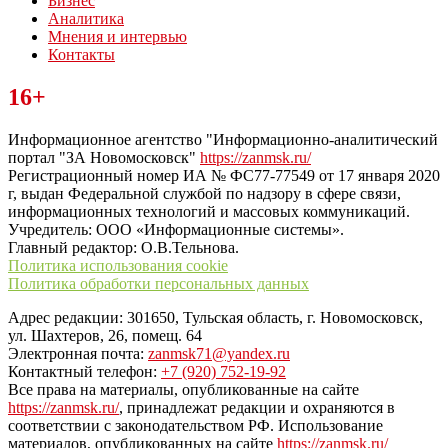
Бизнес
Аналитика
Мнения и интервью
Контакты
Читайте последние новости дня в Тульской области на сайте
16+
“ЗаНовомосковск”
Информационное агентство "Информационно-аналитический
портал "ЗА Новомосковск"
https://zanmsk.ru/
Регистрационный номер ИА № ФС77-77549 от 17 января 2020
г, выдан Федеральной службой по надзору в сфере связи,
информационных технологий и массовых коммуникаций.
Учредитель: ООО «Информационные системы».
Главный редактор: О.В.Тельнова.
Политика использования cookie
Политика обработки персональных данных
Адрес редакции: 301650, Тульская область, г. Новомосковск,
ул. Шахтеров, 26, помещ. 64
Электронная почта:
zanmsk71@yandex.ru
Контактный телефон:
+7 (920) 752-19-92
Все права на материалы, опубликованные на сайте
https://zanmsk.ru/
, принадлежат редакции и охраняются в
соответствии с законодательством РФ. Использование
материалов, опубликованных на сайте
https://zanmsk.ru/