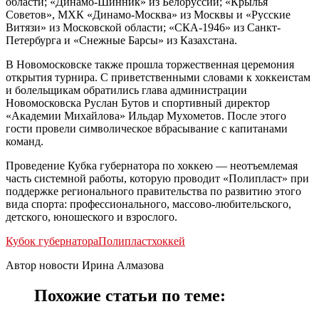
области; «Динамо-Шинник» из Белоруссии; «Крылья
Советов», МХК «Динамо-Москва» из Москвы и «Русские
Витязи» из Московской области; «СКА-1946» из Санкт-
Петербурга и «Снежные Барсы» из Казахстана.
В Новомосковске также прошла торжественная церемония
открытия турнира. С приветственными словами к хоккеистам
и болельщикам обратились глава администрации
Новомосковска Руслан Бутов и спортивный директор
«Академии Михайлова» Ильдар Мухометов. После этого
гости провели символическое вбрасывание с капитанами
команд.
Проведение Кубка губернатора по хоккею — неотъемлемая
часть системной работы, которую проводит «Полипласт» при
поддержке регионального правительства по развитию этого
вида спорта: профессионального, массово-любительского,
детского, юношеского и взрослого.
Кубок губернатора
Полипласт
хоккей
Автор новости Ирина Алмазова
Похожие статьи по теме: