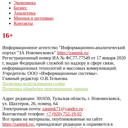
Экономика
Бизнес
Аналитика
Мнения и интервью
Контакты
Читайте последние новости дня в Тульской области на сайте
16+
“ЗаНовомосковск”
Информационное агентство "Информационно-аналитический
портал "ЗА Новомосковск"
https://zanmsk.ru/
Регистрационный номер ИА № ФС77-77549 от 17 января 2020
г, выдан Федеральной службой по надзору в сфере связи,
информационных технологий и массовых коммуникаций.
Учредитель: ООО «Информационные системы».
Главный редактор: О.В.Тельнова.
Политика использования cookie
Политика обработки персональных данных
Адрес редакции: 301650, Тульская область, г. Новомосковск,
ул. Шахтеров, 26, помещ. 64
Электронная почта:
zanmsk71@yandex.ru
Контактный телефон:
+7 (920) 752-19-92
Все права на материалы, опубликованные на сайте
https://zanmsk.ru/
, принадлежат редакции и охраняются в