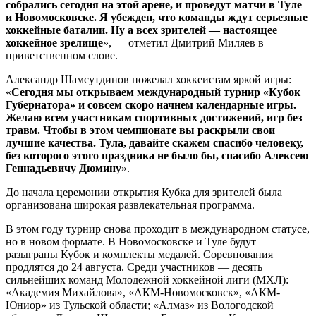
собрались сегодня на этой арене, и проведут матчи в Туле
и Новомосковске. Я убежден, что команды ждут серьезные
хоккейные баталии. Ну а всех зрителей — настоящее
хоккейное зрелище
», — отметил Дмитрий Миляев в
приветственном слове.
Александр Шамсутдинов пожелал хоккеистам яркой игры:
«
Сегодня мы открываем международный турнир «Кубок
Губернатора» и совсем скоро начнем календарные игры.
Желаю всем участникам спортивных достижений, игр без
травм. Чтобы в этом чемпионате вы раскрыли свои
лучшие качества. Тула, давайте скажем спасибо человеку,
без которого этого праздника не было бы, спасибо Алексею
Геннадьевичу Дюмину
».
До начала церемонии открытия Кубка для зрителей была
организована широкая развлекательная программа.
В этом году турнир снова проходит в международном статусе,
но в новом формате. В Новомосковске и Туле будут
разыграны Кубок и комплекты медалей. Соревнования
продлятся до 24 августа. Среди участников — десять
сильнейших команд Молодежной хоккейной лиги (МХЛ):
«Академия Михайлова», «АКМ-Новомосковск», «АКМ-
Юниор» из Тульской области; «Алмаз» из Вологодской