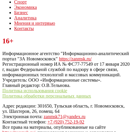
Спорт
Экономика
Бизнес
Аналитика
Мнения и интервью
Контакты
Читайте последние новости дня в Тульской области на сайте
16+
“ЗаНовомосковск”
Информационное агентство "Информационно-аналитический
портал "ЗА Новомосковск"
https://zanmsk.ru/
Регистрационный номер ИА № ФС77-77549 от 17 января 2020
г, выдан Федеральной службой по надзору в сфере связи,
информационных технологий и массовых коммуникаций.
Учредитель: ООО «Информационные системы».
Главный редактор: О.В.Тельнова.
Политика использования cookie
Политика обработки персональных данных
Адрес редакции: 301650, Тульская область, г. Новомосковск,
ул. Шахтеров, 26, помещ. 64
Электронная почта:
zanmsk71@yandex.ru
Контактный телефон:
+7 (920) 752-19-92
Все права на материалы, опубликованные на сайте