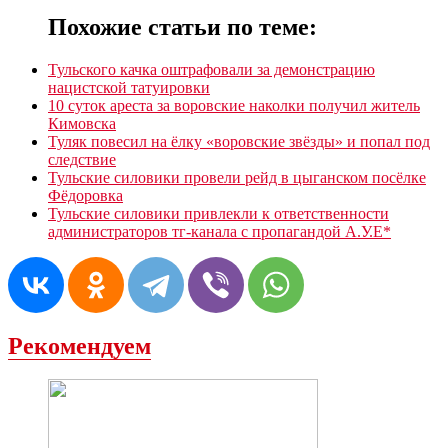
Похожие статьи по теме:
Тульского качка оштрафовали за демонстрацию
нацистской татуировки
10 суток ареста за воровские наколки получил житель
Кимовска
Туляк повесил на ёлку «воровские звёзды» и попал под
следствие
Тульские силовики провели рейд в цыганском посёлке
Фёдоровка
Тульские силовики привлекли к ответственности
администраторов тг-канала с пропагандой А.У.Е*
Рекомендуем