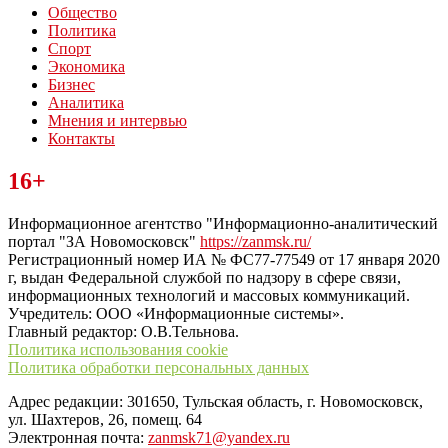
Общество
Политика
Спорт
Экономика
Бизнес
Аналитика
Мнения и интервью
Контакты
Читайте последние новости дня в Тульской области на сайте
16+
“ЗаНовомосковск”
Информационное агентство "Информационно-аналитический
портал "ЗА Новомосковск"
https://zanmsk.ru/
Регистрационный номер ИА № ФС77-77549 от 17 января 2020
г, выдан Федеральной службой по надзору в сфере связи,
информационных технологий и массовых коммуникаций.
Учредитель: ООО «Информационные системы».
Главный редактор: О.В.Тельнова.
Политика использования cookie
Политика обработки персональных данных
Адрес редакции: 301650, Тульская область, г. Новомосковск,
ул. Шахтеров, 26, помещ. 64
Электронная почта:
zanmsk71@yandex.ru