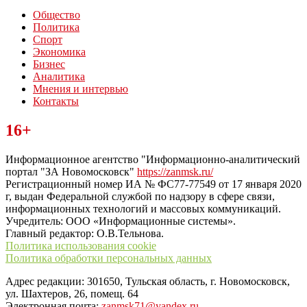
Общество
Политика
Спорт
Экономика
Бизнес
Аналитика
Мнения и интервью
Контакты
Читайте последние новости дня в Тульской области на сайте
16+
“ЗаНовомосковск”
Информационное агентство "Информационно-аналитический
портал "ЗА Новомосковск"
https://zanmsk.ru/
Регистрационный номер ИА № ФС77-77549 от 17 января 2020
г, выдан Федеральной службой по надзору в сфере связи,
информационных технологий и массовых коммуникаций.
Учредитель: ООО «Информационные системы».
Главный редактор: О.В.Тельнова.
Политика использования cookie
Политика обработки персональных данных
Адрес редакции: 301650, Тульская область, г. Новомосковск,
ул. Шахтеров, 26, помещ. 64
Электронная почта:
zanmsk71@yandex.ru