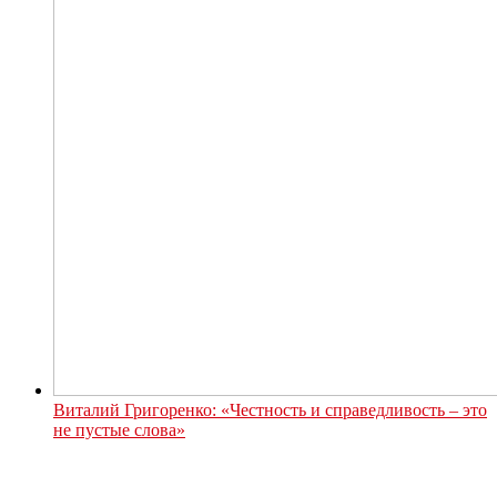
Виталий Григоренко: «Честность и справедливость – это
не пустые слова»