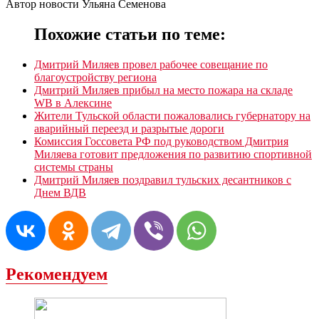
Автор новости Ульяна Семенова
Похожие статьи по теме:
Дмитрий Миляев провел рабочее совещание по
благоустройству региона
Дмитрий Миляев прибыл на место пожара на складе
WB в Алексине
Жители Тульской области пожаловались губернатору на
аварийный переезд и разрытые дороги
Комиссия Госсовета РФ под руководством Дмитрия
Миляева готовит предложения по развитию спортивной
системы страны
Дмитрий Миляев поздравил тульских десантников с
Днем ВДВ
Рекомендуем