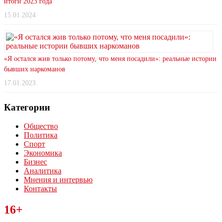
итоги 2023 года
15.01.2024
«Я остался жив только потому, что меня посадили»: реальные истории
бывших наркоманов
17.01.2023
Категории
Общество
Политика
Спорт
Экономика
Бизнес
Аналитика
Мнения и интервью
Контакты
Читайте последние новости дня в Тульской области на сайте
16+
“ЗаНовомосковск”