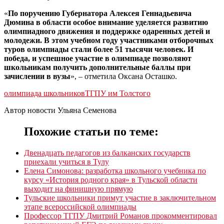
«
По поручению Губернатора Алексея Геннадьевича
Дюмина в области особое внимание уделяется развитию
олимпиадного движения и поддержке одаренных детей и
молодежи. В этом учебном году участниками отборочных
туров олимпиады стали более 51 тысячи человек. И
победа, и успешное участие в олимпиаде позволяют
школьникам получить дополнительные баллы при
зачислении в вузы
», – отметила Оксана Осташко.
олимпиада школьников
ТГПУ им Толстого
Автор новости Ульяна Семенова
Похожие статьи по теме:
Двенадцать педагогов из балканских государств
приехали учиться в Тулу
Елена Симонова: разработка школьного учебника по
курсу «История родного края» в Тульской области
выходит на финишную прямую
Тульские школьники примут участие в заключительном
этапе всероссийской олимпиады
Профессор ТГПУ Дмитрий Романов прокомментировал