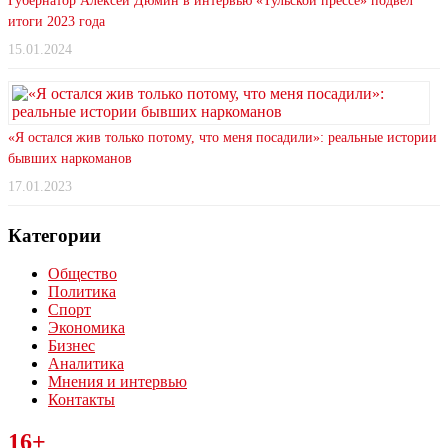
Губернатор Алексей Дюмин в интервью «Тульской прессе» подвел
итоги 2023 года
15.01.2024
«Я остался жив только потому, что меня посадили»: реальные истории
бывших наркоманов
17.01.2023
Категории
Общество
Политика
Спорт
Экономика
Бизнес
Аналитика
Мнения и интервью
Контакты
Читайте последние новости дня в Тульской области на сайте
16+