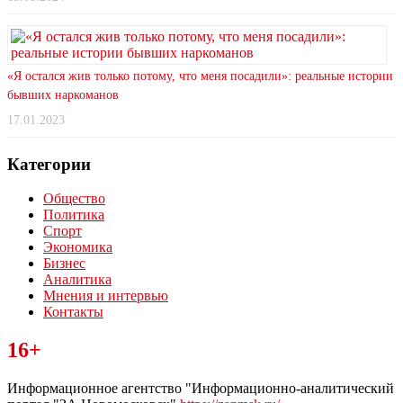
«Я остался жив только потому, что меня посадили»: реальные истории
бывших наркоманов
17.01.2023
Категории
Общество
Политика
Спорт
Экономика
Бизнес
Аналитика
Мнения и интервью
Контакты
Читайте последние новости дня в Тульской области на сайте
16+
“ЗаНовомосковск”
Информационное агентство "Информационно-аналитический