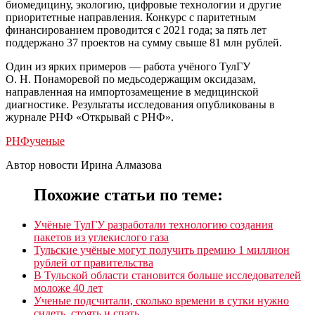
биомедицину, экологию, цифровые технологии и другие
приоритетные направления. Конкурс с паритетным
финансированием проводится с 2021 года; за пять лет
поддержано 37 проектов на сумму свыше 81 млн рублей.
Один из ярких примеров — работа учёного ТулГУ
О. Н. Понаморевой по медьсодержащим оксидазам,
направленная на импортозамещение в медицинской
диагностике. Результаты исследования опубликованы в
журнале РНФ «Открывай с РНФ».
РНФ
ученые
Автор новости Ирина Алмазова
Похожие статьи по теме:
Учёные ТулГУ разработали технологию создания
пакетов из углекислого газа
Тульские учёные могут получить премию 1 миллион
рублей от правительства
В Тульской области становится больше исследователей
моложе 40 лет
Ученые подсчитали, сколько времени в сутки нужно
сидеть, стоять и спать