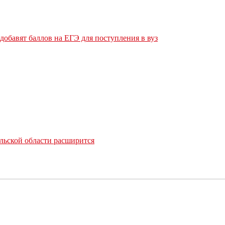
обавят баллов на ЕГЭ для поступления в вуз
льской области расширится