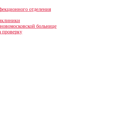
фекционного отделения
ликлиники
в новомосковской больнице
а проверку