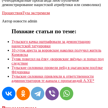
(«Неоднократные пропаганда либо публичное
демонстрирование нацистской атрибутики или символики)
Прошествия
Тула экстремизм
Автор новости admin
Похожие статьи по теме:
Тульского качка оштрафовали за демонстрацию
нацистской татуировки
10 суток ареста за воровские наколки получил житель
Кимовска
Туляк повесил на ёлку «воровские звёзды» и попал под
следствие
Тульские силовики провели рейд в цыганском посёлке
Фёдоровка
Тульские силовики привлекли к ответственности
администраторов тг-канала с пропагандой А.У.Е*