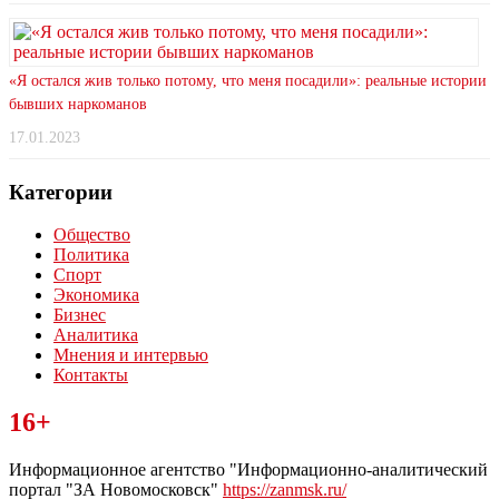
«Я остался жив только потому, что меня посадили»: реальные истории
бывших наркоманов
17.01.2023
Категории
Общество
Политика
Спорт
Экономика
Бизнес
Аналитика
Мнения и интервью
Контакты
Читайте последние новости дня в Тульской области на сайте
16+
“ЗаНовомосковск”
Информационное агентство "Информационно-аналитический
портал "ЗА Новомосковск"
https://zanmsk.ru/