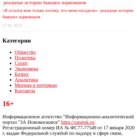
«Я остался жив только потому, что меня посадили»: реальные истории
бывших наркоманов
17.01.2023
Категории
Общество
Политика
Спорт
Экономика
Бизнес
Аналитика
Мнения и интервью
Контакты
Читайте последние новости дня в Тульской области на сайте
16+
“ЗаНовомосковск”
Информационное агентство "Информационно-аналитический
портал "ЗА Новомосковск"
https://zanmsk.ru/
Регистрационный номер ИА № ФС77-77549 от 17 января 2020
г, выдан Федеральной службой по надзору в сфере связи,