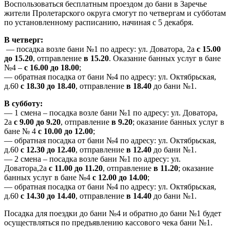
Воспользоваться бесплатным проездом до бани в Заречье
жители Пролетарского округа смогут по четвергам и субботам
по установленному расписанию, начиная с 5 декабря.
В четверг:
— посадка возле бани №1 по адресу: ул. Доватора, 2а
с 15.00
до 15.20
, отправление
в 15.20
. Оказание банных услуг в бане
№4 –
с 16.00 до 18.00
;
— обратная посадка от бани №4 по адресу: ул. Октябрьская,
д.60
с 18.30 до 18.40
, отправление
в 18.40
до бани №1.
В субботу:
— 1 смена – посадка возле бани №1 по адресу: ул. Доватора,
2а
с 9.00 до 9.20
, отправление
в 9.20
; оказание банных услуг в
бане № 4
с 10.00 до 12.00
;
— обратная посадка от бани №4 по адресу: ул. Октябрьская,
д.60
с 12.30 до 12.40
, отправление
в 12.40
до бани №1.
— 2 смена – посадка возле бани №1 по адресу: ул.
Доватора,2а
с 11.00 до 11.20
, отправление
в 11.20
; оказание
банных услуг в бане №4
с 12.00 до 14.00
;
— обратная посадка от бани №4 по адресу: ул. Октябрьская,
д.60
с 14.30 до 14.40
, отправление
в 14.40
до бани №1.
Посадка для поездки до бани №4 и обратно до бани №1 будет
осуществляться по предъявлению кассового чека бани №1.