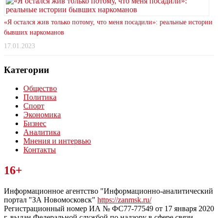
«Я остался жив только потому, что меня посадили»: реальные истории
бывших наркоманов
17.01.2023
Категории
Общество
Политика
Спорт
Экономика
Бизнес
Аналитика
Мнения и интервью
Контакты
Читайте последние новости дня в Тульской области на сайте
16+
“ЗаНовомосковск”
Информационное агентство "Информационно-аналитический
портал "ЗА Новомосковск"
https://zanmsk.ru/
Регистрационный номер ИА № ФС77-77549 от 17 января 2020
г, выдан Федеральной службой по надзору в сфере связи,