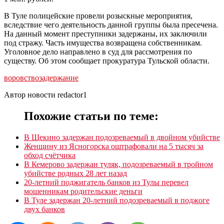
В Туле полицейские провели розыскные мероприятия,
вследствие чего деятельность данной группы была пресечена.
На данный момент преступники задержаны, их заключили
под стражу. Часть имущества возвращена собственникам.
Уголовное дело направлено в суд для рассмотрения по
существу. Об этом сообщает прокуратура Тульской области.
воровство
задержание
Автор новости redactor1
Похожие статьи по теме:
В Щекино задержан подозреваемый в двойном убийстве
Женщину из Ясногорска оштрафовали на 5 тысяч за
обход счётчика
В Кемерово задержан туляк, подозреваемый в тройном
убийстве родных 28 лет назад
20-летний поджигатель банков из Тулы перевел
мошенникам родительские деньги
В Туле задержан 20-летний подозреваемый в поджоге
двух банков