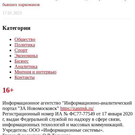
бывших наркоманов
17.01.2023
Категории
Общество
Политика
Спорт
Экономика
Бизнес
Аналитика
Мнения и интервью
Контакты
Читайте последние новости дня в Тульской области на сайте
16+
“ЗаНовомосковск”
Информационное агентство "Информационно-аналитический
портал "ЗА Новомосковск"
https://zanmsk.ru/
Регистрационный номер ИА № ФС77-77549 от 17 января 2020
г, выдан Федеральной службой по надзору в сфере связи,
информационных технологий и массовых коммуникаций.
Учредитель: ООО «Информационные системы».