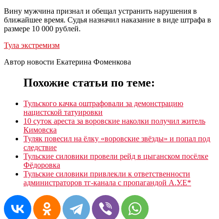
Вину мужчина признал и обещал устранить нарушения в
ближайшее время. Судья назначил наказание в виде штрафа в
размере 10 000 рублей.
Тула экстремизм
Автор новости Екатерина Фоменкова
Похожие статьи по теме:
Тульского качка оштрафовали за демонстрацию
нацистской татуировки
10 суток ареста за воровские наколки получил житель
Кимовска
Туляк повесил на ёлку «воровские звёзды» и попал под
следствие
Тульские силовики провели рейд в цыганском посёлке
Фёдоровка
Тульские силовики привлекли к ответственности
администраторов тг-канала с пропагандой А.У.Е*