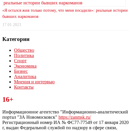
«Я остался жив только потому, что меня посадили»: реальные истории
бывших наркоманов
17.01.2023
Категории
Общество
Политика
Спорт
Экономика
Бизнес
Аналитика
Мнения и интервью
Контакты
Читайте последние новости дня в Тульской области на сайте
16+
“ЗаНовомосковск”
Информационное агентство "Информационно-аналитический
портал "ЗА Новомосковск"
https://zanmsk.ru/
Регистрационный номер ИА № ФС77-77549 от 17 января 2020
г, выдан Федеральной службой по надзору в сфере связи,