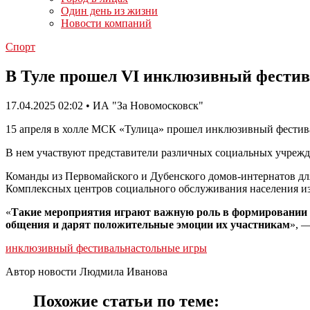
Один день из жизни
Новости компаний
Спорт
В Туле прошел VI инклюзивный фестив
17.04.2025 02:02 • ИА "За Новомосковск"
15 апреля в холле МСК «Тулица» прошел инклюзивный фестива
В нем участвуют представители различных социальных учрежде
Команды из Первомайского и Дубенского домов-интернатов для
Комплексных центров социального обслуживания населения из
«
Такие мероприятия играют важную роль в формировании д
общения и дарят положительные эмоции их участникам
», 
инклюзивный фестиваль
настольные игры
Автор новости Людмила Иванова
Похожие статьи по теме: