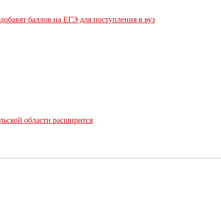
обавят баллов на ЕГЭ для поступления в вуз
льской области расширится