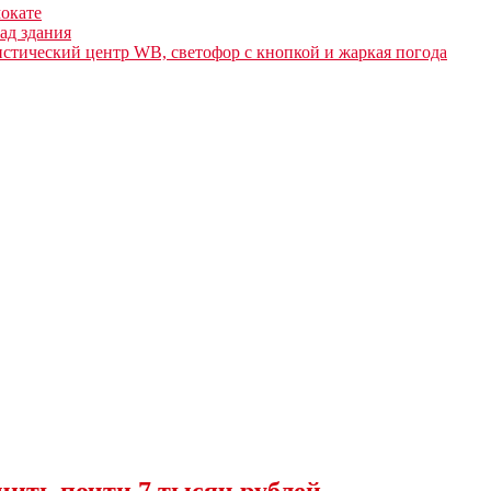
мокате
ад здания
истический центр WB, светофор с кнопкой и жаркая погода