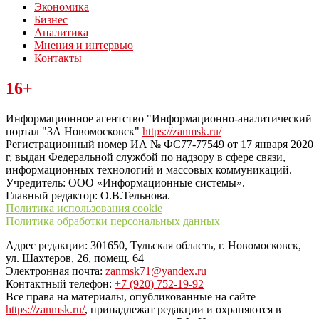
Экономика
Бизнес
Аналитика
Мнения и интервью
Контакты
Читайте последние новости дня в Тульской области на сайте
16+
“ЗаНовомосковск”
Информационное агентство "Информационно-аналитический
портал "ЗА Новомосковск"
https://zanmsk.ru/
Регистрационный номер ИА № ФС77-77549 от 17 января 2020
г, выдан Федеральной службой по надзору в сфере связи,
информационных технологий и массовых коммуникаций.
Учредитель: ООО «Информационные системы».
Главный редактор: О.В.Тельнова.
Политика использования cookie
Политика обработки персональных данных
Адрес редакции: 301650, Тульская область, г. Новомосковск,
ул. Шахтеров, 26, помещ. 64
Электронная почта:
zanmsk71@yandex.ru
Контактный телефон:
+7 (920) 752-19-92
Все права на материалы, опубликованные на сайте
https://zanmsk.ru/
, принадлежат редакции и охраняются в