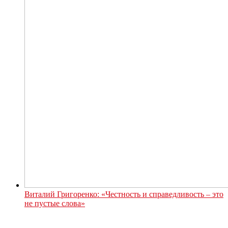
Виталий Григоренко: «Честность и справедливость – это
не пустые слова»