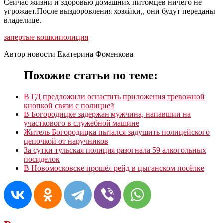
Сейчас жизни и здоровью домашних питомцев ничего не
угрожает.После выздоровления хозяйки,, они будут переданы
владелице.
запертые кошки
полиция
Автор новости Екатерина Фоменкова
Похожие статьи по теме:
В ГД предложили оснастить приложения тревожной
кнопкой связи с полицией
В Богородицке задержан мужчина, напавший на
участкового в служебной машине
Житель Богородицка пытался задушить полицейского
цепочкой от наручников
За сутки тульская полиция разогнала 59 алкогольных
посиделок
В Новомосковске прошёл рейд в цыганском посёлке