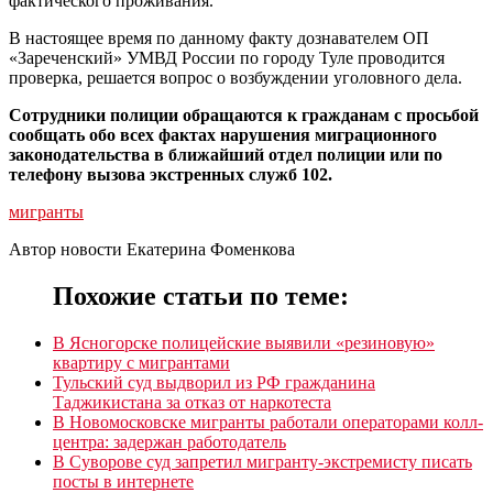
фактического проживания.
В настоящее время по данному факту дознавателем ОП
«Зареченский» УМВД России по городу Туле проводится
проверка, решается вопрос о возбуждении уголовного дела.
Сотрудники полиции обращаются к гражданам с просьбой
сообщать обо всех фактах нарушения миграционного
законодательства в ближайший отдел полиции или по
телефону вызова экстренных служб 102.
мигранты
Автор новости Екатерина Фоменкова
Похожие статьи по теме:
В Ясногорске полицейские выявили «резиновую»
квартиру с мигрантами
Тульский суд выдворил из РФ гражданина
Таджикистана за отказ от наркотеста
В Новомосковске мигранты работали операторами колл-
центра: задержан работодатель
В Суворове суд запретил мигранту-экстремисту писать
посты в интернете