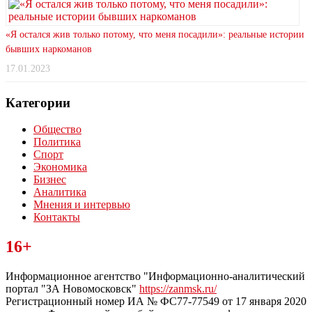
«Я остался жив только потому, что меня посадили»: реальные истории
бывших наркоманов
17.01.2023
Категории
Общество
Политика
Спорт
Экономика
Бизнес
Аналитика
Мнения и интервью
Контакты
Читайте последние новости дня в Тульской области на сайте
16+
“ЗаНовомосковск”
Информационное агентство "Информационно-аналитический
портал "ЗА Новомосковск"
https://zanmsk.ru/
Регистрационный номер ИА № ФС77-77549 от 17 января 2020