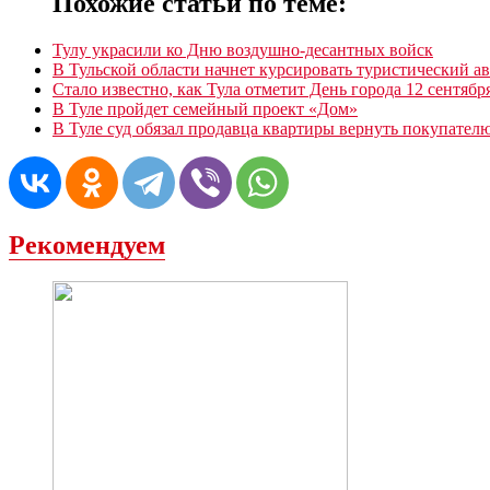
Похожие статьи по теме:
Тулу украсили ко Дню воздушно-десантных войск
В Тульской области начнет курсировать туристический ав
Стало известно, как Тула отметит День города 12 сентябр
В Туле пройдет семейный проект «Дом»
В Туле суд обязал продавца квартиры вернуть покупателю
Рекомендуем