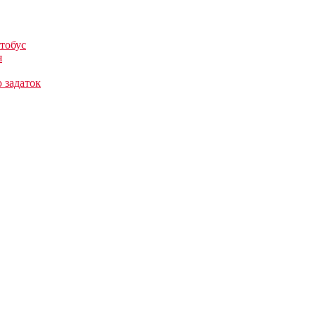
тобус
я
 задаток