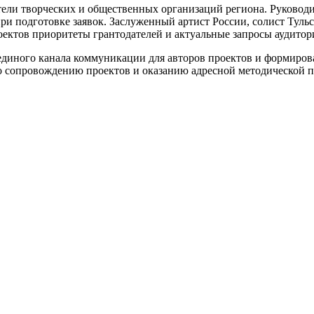
тели творческих и общественных организаций региона. Руково
ри подготовке заявок. Заслуженный артист России, солист Тул
оектов приоритеты грантодателей и актуальные запросы аудитор
единого канала коммуникации для авторов проектов и формиров
по сопровождению проектов и оказанию адресной методической 