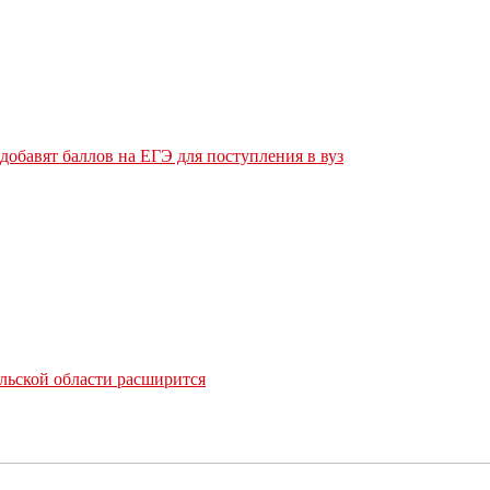
обавят баллов на ЕГЭ для поступления в вуз
льской области расширится