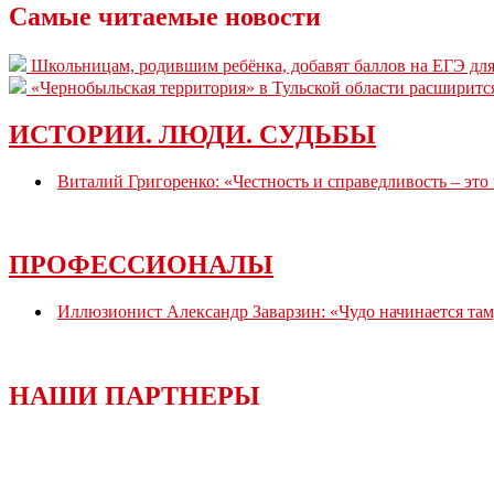
Самые читаемые новости
Школьницам, родившим ребёнка, добавят баллов на ЕГЭ для
«Чернобыльская территория» в Тульской области расширитс
ИСТОРИИ. ЛЮДИ. СУДЬБЫ
Виталий Григоренко: «Честность и справедливость – это
ПРОФЕССИОНАЛЫ
Иллюзионист Александр Заварзин: «Чудо начинается там,
НАШИ ПАРТНЕРЫ