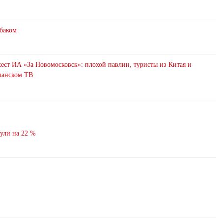
абаком
ст ИА «За Новомосковск»: плохой павлин, туристы из Китая и
анском ТВ
нули на 22 %