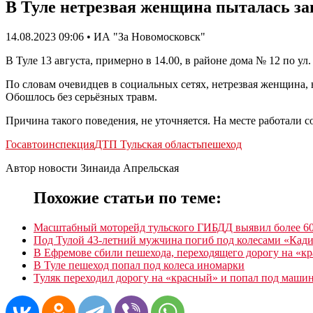
В Туле нетрезвая женщина пыталась з
14.08.2023 09:06 • ИА "За Новомосковск"
В Туле 13 августа, примерно в 14.00, в районе дома № 12 по у
По словам очевидцев в социальных сетях, нетрезвая женщина,
Обошлось без серьёзных травм.
Причина такого поведения, не уточняется. На месте работали 
Госавтоинспекция
ДТП Тульская область
пешеход
Автор новости Зинаида Апрельская
Похожие статьи по теме:
Масштабный моторейд тульского ГИБДД выявил более 6
Под Тулой 43-летний мужчина погиб под колесами «Кад
В Ефремове сбили пешехода, переходящего дорогу на «к
В Туле пешеход попал под колеса иномарки
Туляк переходил дорогу на «красный» и попал под маши