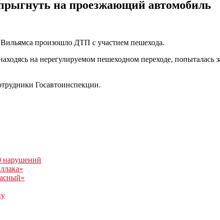
апрыгнуть на проезжающий автомобиль
л. Вильямса произошло ДТП с участием пешехода.
 находясь на нерегулируемом пешеходном переходе, попыталась
сотрудники Госавтоинспекции.
0 нарушений
иллака»
расный»
ну