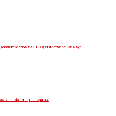
обавят баллов на ЕГЭ для поступления в вуз
льской области расширится