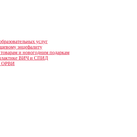
образовательных услуг
ещевому энцефалиту
 товарам и новогодним подаркам
офилактике ВИЧ и СПИД
 и ОРВИ