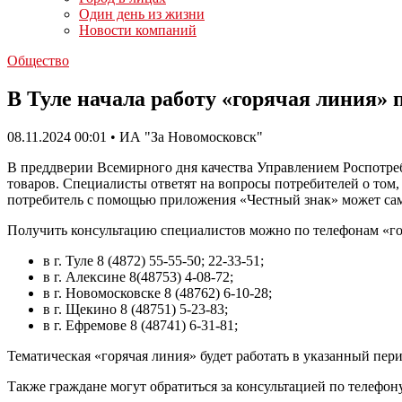
Один день из жизни
Новости компаний
Общество
В Туле начала работу «горячая линия»
08.11.2024 00:01 • ИА "За Новомосковск"
В преддверии Всемирного дня качества Управлением Роспотреб
товаров. Специалисты ответят на вопросы потребителей о том
потребитель с помощью приложения «Честный знак» может само
Получить консультацию специалистов можно по телефонам «го
в г. Туле 8 (4872) 55-55-50; 22-33-51;
в г. Алексине 8(48753) 4-08-72;
в г. Новомосковске 8 (48762) 6-10-28;
в г. Щекино 8 (48751) 5-23-83;
в г. Ефремове 8 (48741) 6-31-81;
Тематическая «горячая линия» будет работать в указанный период
Также граждане могут обратиться за консультацией по телефон