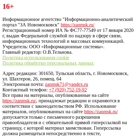
Читайте последние новости дня в Тульской области на сайте
16+
“ЗаНовомосковск”
Информационное агентство "Информационно-аналитический
портал "ЗА Новомосковск"
https://zanmsk.ru/
Регистрационный номер ИА № ФС77-77549 от 17 января 2020
г, выдан Федеральной службой по надзору в сфере связи,
информационных технологий и массовых коммуникаций.
Учредитель: ООО «Информационные системы».
Главный редактор: О.В.Тельнова.
Политика использования cookie
Политика обработки персональных данных
Адрес редакции: 301650, Тульская область, г. Новомосковск,
ул. Шахтеров, 26, помещ. 64
Электронная почта:
zanmsk71@yandex.ru
Контактный телефон:
+7 (920) 752-19-92
Все права на материалы, опубликованные на сайте
https://zanmsk.ru/
, принадлежат редакции и охраняются в
соответствии с законодательством РФ. Использование
материалов, опубликованных на сайте
https://zanmsk.ru/
допускается только с письменного разрешения
правообладателя и с обязательной прямой гиперссылкой на
страницу, с которой материал заимствован. Гиперссылка
должна размещаться непосредственно в тексте,