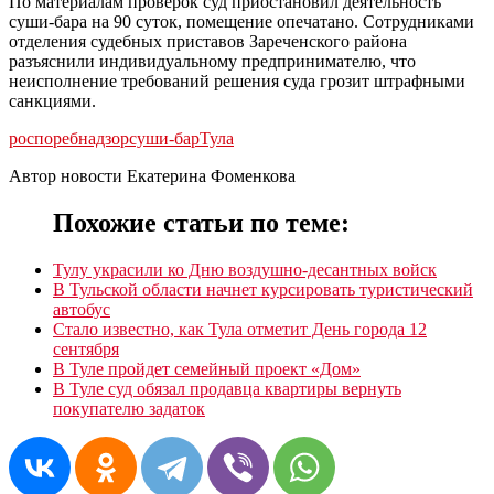
По материалам проверок суд приостановил деятельность
суши-бара на 90 суток, помещение опечатано. Сотрудниками
отделения судебных приставов Зареченского района
разъяснили индивидуальному предпринимателю, что
неисполнение требований решения суда грозит штрафными
санкциями.
роспоребнадзор
суши-бар
Тула
Автор новости Екатерина Фоменкова
Похожие статьи по теме:
Тулу украсили ко Дню воздушно-десантных войск
В Тульской области начнет курсировать туристический
автобус
Стало известно, как Тула отметит День города 12
сентября
В Туле пройдет семейный проект «Дом»
В Туле суд обязал продавца квартиры вернуть
покупателю задаток