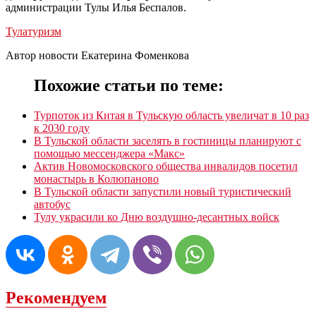
администрации Тулы Илья Беспалов.
Тула
туризм
Автор новости Екатерина Фоменкова
Похожие статьи по теме:
Турпоток из Китая в Тульскую область увеличат в 10 раз
к 2030 году
В Тульской области заселять в гостиницы планируют с
помощью мессенджера «Mакс»
Актив Новомосковского общества инвалидов посетил
монастырь в Колюпаново
В Тульской области запустили новый туристический
автобус
Тулу украсили ко Дню воздушно-десантных войск
Рекомендуем