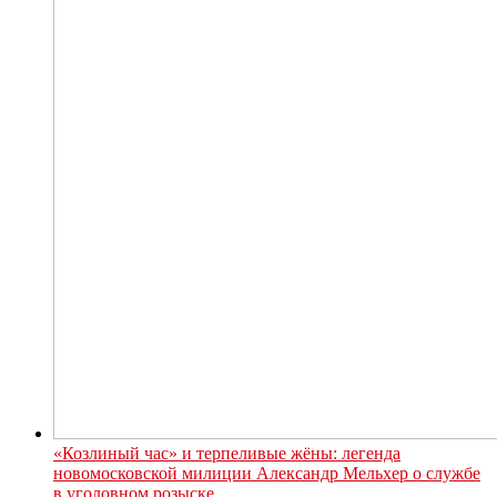
«Козлиный час» и терпеливые жёны: легенда
новомосковской милиции Александр Мельхер о службе
в уголовном розыске