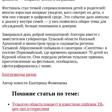
Фестиваль стал точкой соприкосновения детей и родителей:
многие взрослые впервые увидели, кого смотрят их дети, о
чём они говорят в цифровой среде. Это событие дало импульс
к диалогу внутри семей — у них появились общие темы для
обсуждений, больше понимания и доверия.
Завершился день доброй инициативой: блогеры вместе с
заместителем губернатора Тульской области Натальей
Архиповой и министром труда и соцзащиты региона
Татьяной Абросимовой побывали в санатории «Синтетик» в
посёлке Первомайский, где временно проживают 70 детей из
Курской области. Они передали ребятам тульские пряники,
приготовленные на фестивале, пообщались,
сфотографировались с ними.
блогер
звезды рядом
Автор новости Екатерина Фоменкова
Похожие статьи по теме:
Тульскую область покажут в известном сербском ТВ-
шоу про путешествия