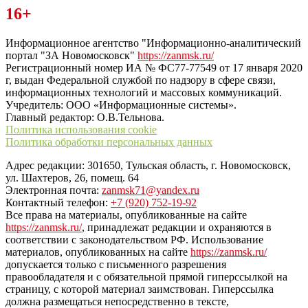
Читайте последние новости дня в Тульской области на сайте
16+
“ЗаНовомосковск”
Информационное агентство "Информационно-аналитический
портал "ЗА Новомосковск"
https://zanmsk.ru/
Регистрационный номер ИА № ФС77-77549 от 17 января 2020
г, выдан Федеральной службой по надзору в сфере связи,
информационных технологий и массовых коммуникаций.
Учредитель: ООО «Информационные системы».
Главный редактор: О.В.Тельнова.
Политика использования cookie
Политика обработки персональных данных
Адрес редакции: 301650, Тульская область, г. Новомосковск,
ул. Шахтеров, 26, помещ. 64
Электронная почта:
zanmsk71@yandex.ru
Контактный телефон:
+7 (920) 752-19-92
Все права на материалы, опубликованные на сайте
https://zanmsk.ru/
, принадлежат редакции и охраняются в
соответствии с законодательством РФ. Использование
материалов, опубликованных на сайте
https://zanmsk.ru/
допускается только с письменного разрешения
правообладателя и с обязательной прямой гиперссылкой на
страницу, с которой материал заимствован. Гиперссылка
должна размещаться непосредственно в тексте,