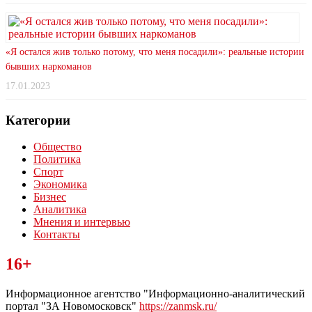
«Я остался жив только потому, что меня посадили»: реальные истории
бывших наркоманов
17.01.2023
Категории
Общество
Политика
Спорт
Экономика
Бизнес
Аналитика
Мнения и интервью
Контакты
Читайте последние новости дня в Тульской области на сайте
16+
“ЗаНовомосковск”
Информационное агентство "Информационно-аналитический
портал "ЗА Новомосковск"
https://zanmsk.ru/