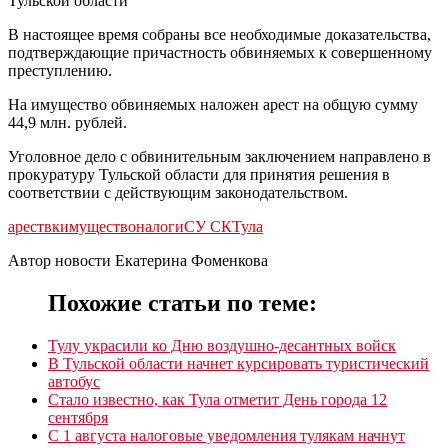
Тульской области
В настоящее время собраны все необходимые доказательства,
подтверждающие причастность обвиняемых к совершенному
преступлению.
На имущество обвиняемых наложен арест на общую сумму
44,9 млн. рублей.
Уголовное дело с обвинительным заключением направлено в
прокуратуру Тульской области для принятия решения в
соответствии с действующим законодательством.
арест
вк
имущество
налоги
СУ СК
Тула
Автор новости Екатерина Фоменкова
Похожие статьи по теме:
Тулу украсили ко Дню воздушно-десантных войск
В Тульской области начнет курсировать туристический
автобус
Стало известно, как Тула отметит День города 12
сентября
С 1 августа налоговые уведомления тулякам начнут