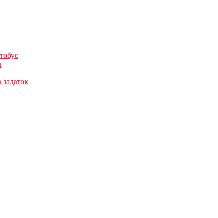
тобус
я
 задаток