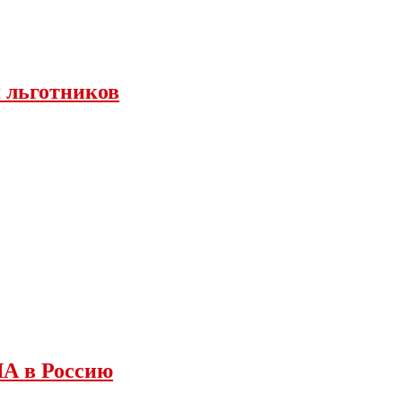
я льготников
ША в Россию