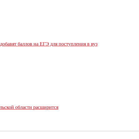
обавят баллов на ЕГЭ для поступления в вуз
льской области расширится