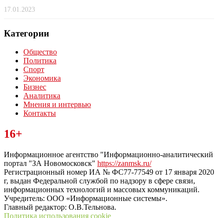
17.01.2023
Категории
Общество
Политика
Спорт
Экономика
Бизнес
Аналитика
Мнения и интервью
Контакты
Читайте последние новости дня в Тульской области на сайте
16+
“ЗаНовомосковск”
Информационное агентство "Информационно-аналитический
портал "ЗА Новомосковск"
https://zanmsk.ru/
Регистрационный номер ИА № ФС77-77549 от 17 января 2020
г, выдан Федеральной службой по надзору в сфере связи,
информационных технологий и массовых коммуникаций.
Учредитель: ООО «Информационные системы».
Главный редактор: О.В.Тельнова.
Политика использования cookie