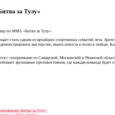
итва за Тулу»
нир по ММА «Битва за Тулу».
ает стать одним из ярчайших спортивных событий лета. Зрите
одемонстрировать мастерство, выносливость и волю к победе. К
тся с соперниками из Самарской, Московской и Рязанской област
обещает зрелищные противостояния, где каждая команда будет от
евнования «Битва за Тулу»
ились в «Тула-Арене»