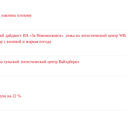
л павлина плохому
ий дайджест ИА «За Новомосковск»: атака на логистический центр WB,
р с кнопкой и жаркая погода
на тульский логистический центр Вайлдбериз
нули на 22 %