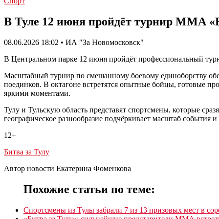
Спорт
В Туле 12 июня пройдёт турнир ММА «Б
08.06.2026 18:02 • ИА "За Новомосковск"
В Центральном парке 12 июня пройдёт профессиональный тур
Масштабный турнир по смешанному боевому единоборству обещ
поединков. В октагоне встретятся опытные бойцы, готовые пр
яркими моментами.
Тулу и Тульскую область представят спортсмены, которые сразя
географическое разнообразие подчёркивает масштаб события и 
12+
Битва за Тулу
Автор новости Екатерина Фоменкова
Похожие статьи по теме:
Спортсмены из Тулы забрали 7 из 13 призовых мест в сор
«Битва за Тулу»: сильнейшие представители ММА встрет